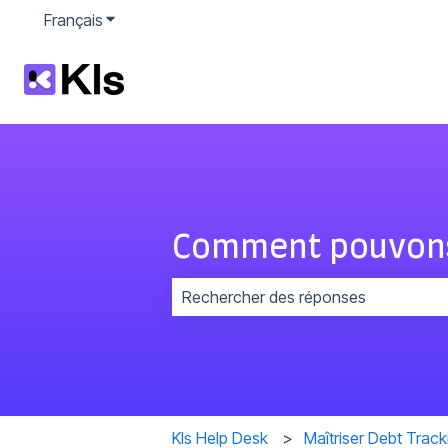
Français
Afficher le sous-menu pour les traductions
Comment pouvons
Il n'y a aucune suggestion car le c
Kls Help Desk
Maîtriser Debt Track