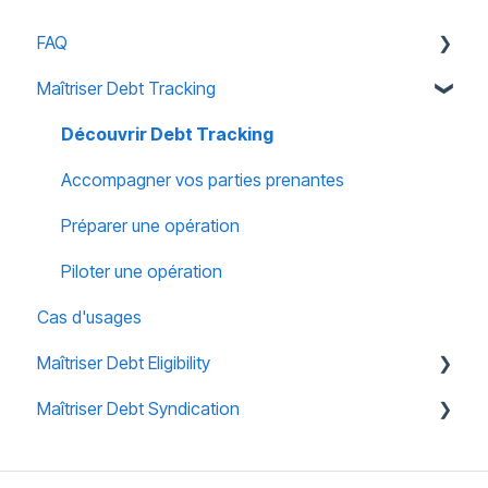
FAQ
Maîtriser Debt Tracking
Accès
Notifications
Découvrir Debt Tracking
Habilitations
Accompagner vos parties prenantes
Sécurité
Préparer une opération
Piloter une opération
Cas d'usages
Maîtriser Debt Eligibility
Maîtriser Debt Syndication
Découvrir Debt Eligibility
Ressources pour le gestionnaire de programme
Ressources pour l'Arrangeur