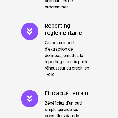
distributeurs de
l
programmes.
i
s
a
R
Reporting
t
règlementaire
e
i
p
Grâce au module
o
o
d'extraction de
n
données, émettez le
r
reporting attendu par le
d
t
réhausseur du crédit, en
e
i
1-clic.
s
n
r
g
é
r
E
Efficacité terrain
s
è
f
Bénéficiez d'un outil
e
g
f
simple qui aide les
r
l
i
conseillers dans le