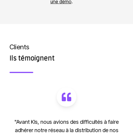
une démo
.
n
o
s
n
o
t
m
r
m
e
a
Clients
?
t
Ils témoignent
i
o
n
"Avant Kls, nous avions des difficultés à faire
adhérer notre réseau à la distribution de nos