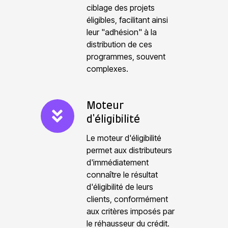
v
e
ciblage des projets
c
a
éligibles, facilitant ainsi
m
a
leur "adhésion" à la
t
e
c
distribution de ces
i
n
i
programmes, souvent
o
t
t
complexes.
n
a
é
s
i
t
M
Moteur
r
e
d'éligibilité
o
e
r
t
r
Le moteur d'éligibilité
e
permet aux distributeurs
a
d'immédiatement
u
i
connaître le résultat
r
n
d'éligibilité de leurs
d
clients, conformément
'
aux critères imposés par
é
le réhausseur du crédit.