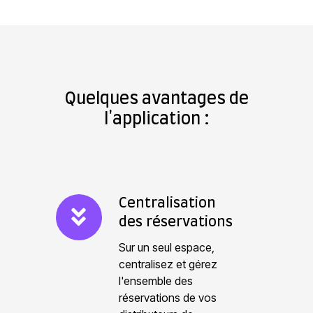
Quelques avantages de
l'application :
C
Centralisation
des réservations
e
n
Sur un seul espace,
t
centralisez et gérez
l'ensemble des
r
réservations de vos
a