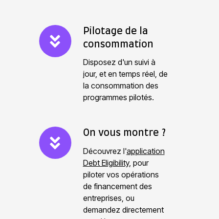
l
i
P
Pilotage de la
g
consommation
i
i
l
b
Disposez d'un suivi à
o
jour, et en temps réel, de
i
la consommation des
t
l
programmes pilotés.
a
i
g
t
e
é
O
On vous montre ?
d
n
Découvrez l'
application
e
v
Debt Eligibility
, pour
l
o
piloter vos opérations
a
de financement des
u
c
entreprises, ou
s
o
demandez directement
m