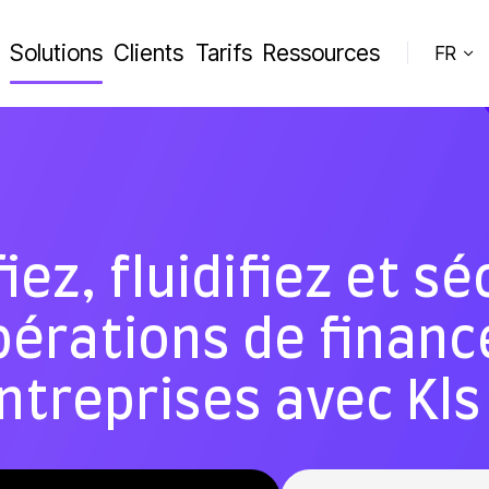
Solutions
Clients
Tarifs
Ressources
FR
iez, fluidifiez et s
pérations de finan
ntreprises avec Kls