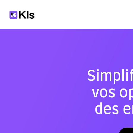
Simplif
vos o
des e