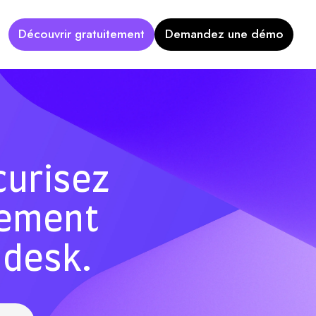
Découvrir gratuitement
Demandez une démo
écurisez
cement
 desk.