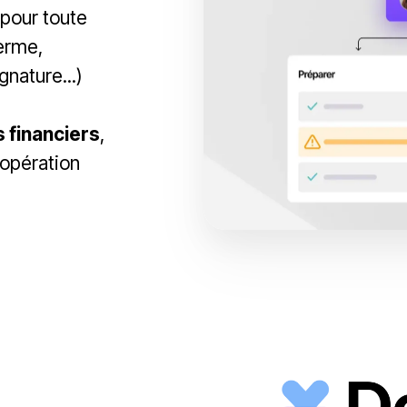
pour toute
terme,
nature...)
 financiers
,
’opération