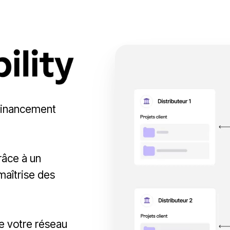
 financement
râce à un
 maîtrise des
e votre réseau