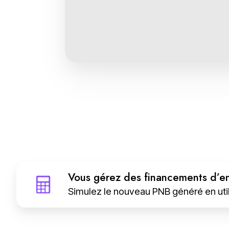
V
Vous gérez des financements d’en
o
Simulez le nouveau PNB généré en utili
u
s