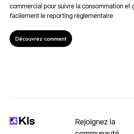
e
commercial pour suivre la consommation et 
m
facilement le reporting règlementaire
e
n
Découvrez comment
t
s
d
’
e
n
t
r
e
Rejoignez la
p
communauté