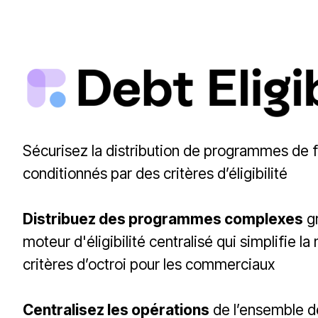
g
é
r
e
z
d
e
Sécurisez la distribution de programmes de
s
conditionnés par des critères d’éligibilité
f
i
Distribuez des programmes complexes
g
n
moteur d'éligibilité centralisé qui simplifie la
a
critères d’octroi pour les commerciaux
n
c
Centralisez les opérations
de l’ensemble d