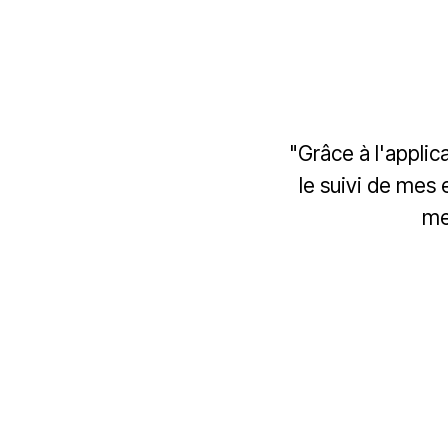
i
n
g
"Grâce à l'applic
le suivi de mes
me