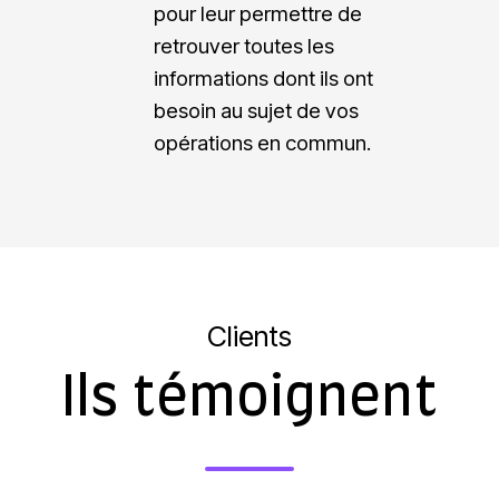
pour leur permettre de
d
a
retrouver toutes les
e
b
informations dont ils ont
s
o
besoin au sujet de vos
p
r
opérations en commun.
r
a
o
t
c
i
e
o
s
n
Clients
s
u
Ils témoignent
s