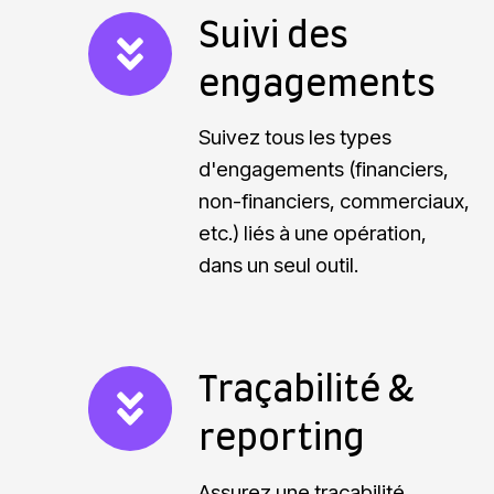
S
Suivi des
u
engagements
i
v
Suivez tous les types
i
d'engagements (financiers,
non-financiers, commerciaux,
d
etc.) liés à une opération,
e
dans un seul outil.
s
e
n
g
T
Traçabilité &
a
r
reporting
g
a
e
ç
Assurez une traçabilité