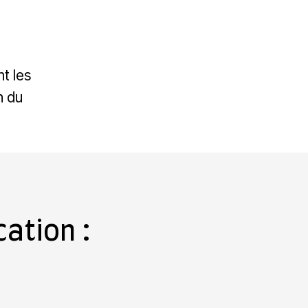
t les
n du
ation :