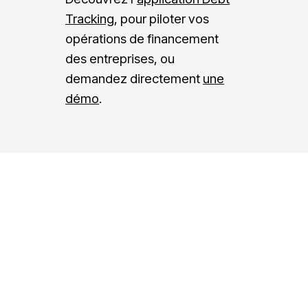
e
u
Tracking
, pour piloter vos
opérations de financement
m
s
des entreprises, ou
e
m
demandez directement
une
n
o
démo
.
t
n
t
r
e
?