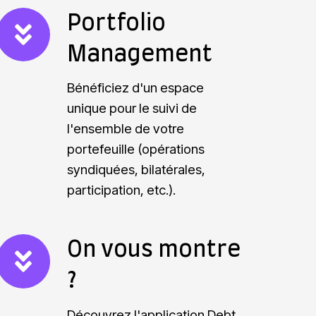
P
Portfolio
o
Management
r
t
Bénéficiez d'un espace
f
unique pour le suivi de
l'ensemble de votre
o
portefeuille (opérations
syndiquées, bilatérales,
participation, etc.).
o
M
a
O
On vous montre
n
n
?
a
v
g
o
Découvrez l'
application Debt