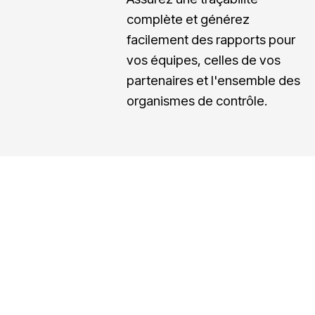
m
a
complète et générez
facilement des rapports pour
e
b
vos équipes, celles de vos
n
i
partenaires et l'ensemble des
t
l
organismes de contrôle.
s
i
t
é
&
r
e
p
o
r
t