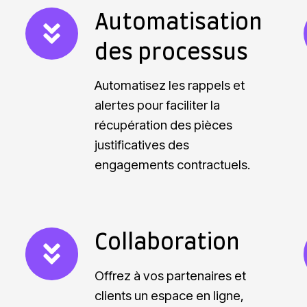
A
Automatisation
u
des processus
t
o
Automatisez les rappels et
m
alertes pour faciliter la
récupération des pièces
a
justificatives des
t
l
engagements contractuels.
i
i
s
a
t
C
Collaboration
i
o
Offrez à vos partenaires et
o
l
clients un espace en ligne,
n
l