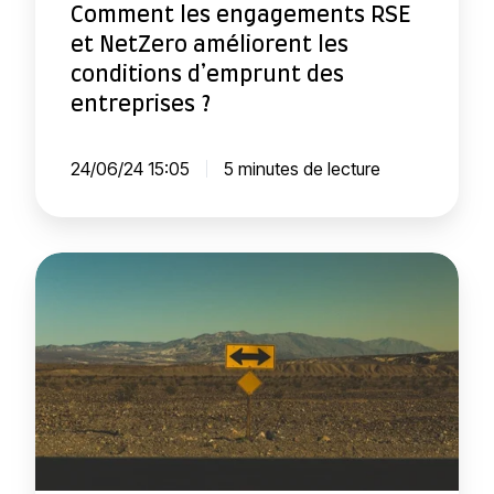
Comment les engagements RSE
?
u
l
n
et NetZero améliorent les
t
:
g
conditions d’emprunt des
i
l
a
entreprises ?
o
i
g
n
b
e
24/06/24 15:05
5 minutes de lecture
s
é
m
r
e
e
n
z
C
t
l
r
s
e
i
R
p
t
S
o
è
E
t
r
e
e
e
t
n
s
N