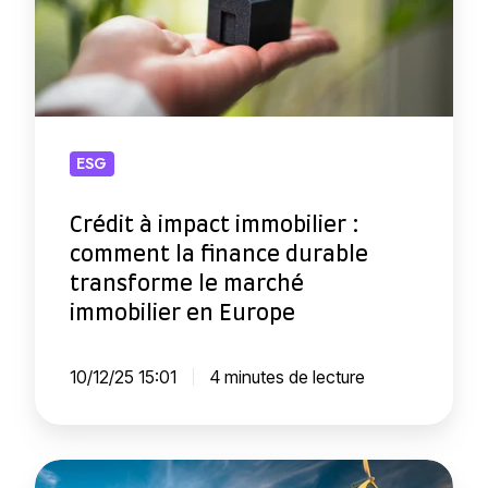
i
t
à
i
m
ESG
p
a
Crédit à impact immobilier :
c
comment la finance durable
t
transforme le marché
i
immobilier en Europe
m
m
10/12/25 15:01
4 minutes de lecture
o
b
i
T
l