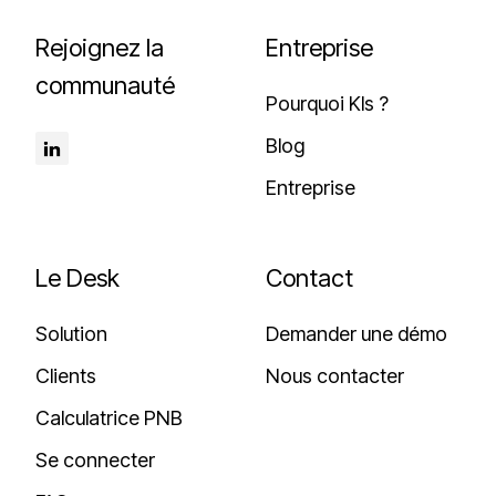
r
e
Rejoignez la
Entreprise
i
n
s
t
communauté
Pourquoi Kls ?
e
s
s
?
Blog
?
Entreprise
Le Desk
Contact
Solution
Demander une démo
Clients
Nous contacter
Calculatrice PNB
Se connecter