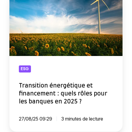
r
i
a
e
n
r
s
:
i
c
t
o
i
m
o
m
ESG
n
e
é
n
Transition énergétique et
n
t
financement : quels rôles pour
e
l
les banques en 2025 ?
r
a
g
f
27/08/25 09:29
3 minutes de lecture
é
i
t
n