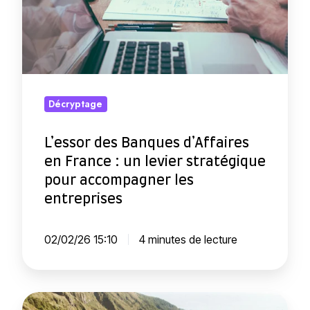
s
o
r
d
e
Décryptage
s
B
L’essor des Banques d’Affaires
a
en France : un levier stratégique
n
pour accompagner les
q
entreprises
u
e
02/02/26 15:10
4 minutes de lecture
s
d
’
L
A