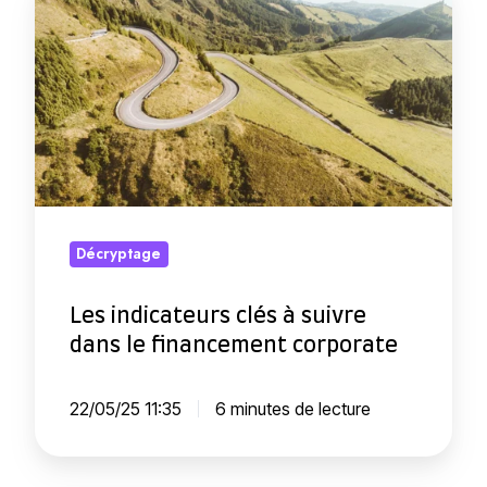
e
f
s
f
i
a
n
i
d
r
i
e
c
s
a
e
Décryptage
t
n
e
F
Les indicateurs clés à suivre
u
r
dans le financement corporate
r
a
s
n
22/05/25 11:35
6 minutes de lecture
c
c
l
e
é
: