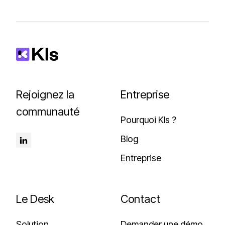
n
v
e
s
t
i
Rejoignez la
Entreprise
s
communauté
s
Pourquoi Kls ?
e
u
Blog
r
Entreprise
Le Desk
Contact
Solution
Demander une démo