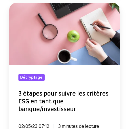
t
?
n
3
r
c
é
e
e
t
p
e
a
r
x
p
i
t
e
s
r
s
e
a
p
s
-
o
Décryptage
?
f
u
i
r
3 étapes pour suivre les critères
n
s
ESG en tant que
a
u
banque/investisseur
n
i
c
v
02/05/23 07:12
3 minutes de lecture
i
r